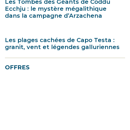
Les Tombes des Géants de Coddu
Ecchju : le mystère mégalithique
dans la campagne d’Arzachena
Les plages cachées de Capo Testa :
granit, vent et légendes galluriennes
OFFRES
Best Price
- Jusqu’à 30% de
réduction
- La promotion dédiée à