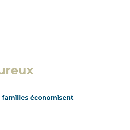
ureux
es familles économisent
leurs vacances.
 vos vacances. Nous leur