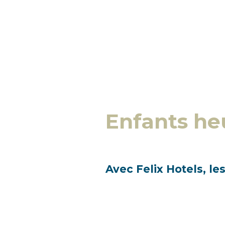
Enfants he
Avec Felix Hotels, l
de l’argent pendant 
Les enfants sont au centre de