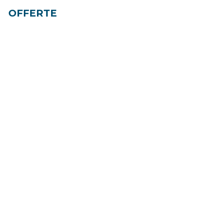
OFFERTE
Best Price
- Fino al 30% di sconto
- L’offerta dedicata a chi
vuole sempre fare un
affare.
Best safe