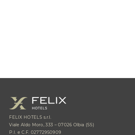
Il miglior prezzo e la
garanzia
dell’assicurazione
inclusa.
FELIX HOTELS s.r.l.
Viale Aldo Moro, 333 – 07026 Olbia (SS)
P.I. e C.F. 02772950909