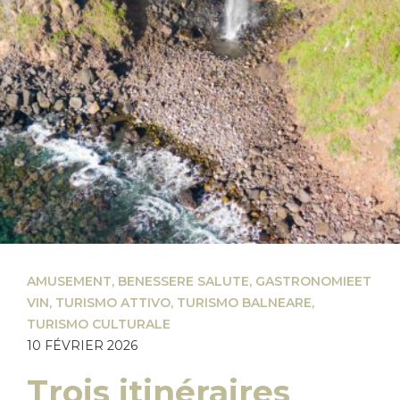
AMUSEMENT
,
BENESSERE SALUTE
,
GASTRONOMIEET
VIN
,
TURISMO ATTIVO
,
TURISMO BALNEARE
,
TURISMO CULTURALE
10 FÉVRIER 2026
Trois itinéraires