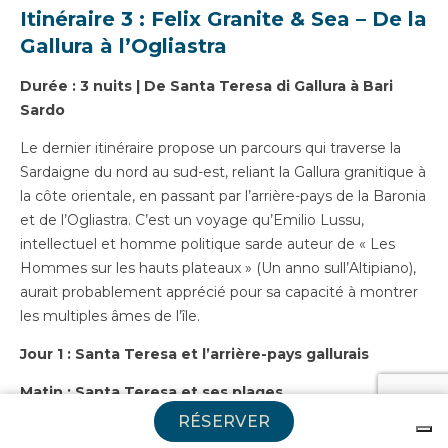
Itinéraire 3 : Felix Granite & Sea – De la
Gallura à l’Ogliastra
Durée : 3 nuits | De Santa Teresa di Gallura à Bari
Sardo
Le dernier itinéraire propose un parcours qui traverse la
Sardaigne du nord au sud-est, reliant la Gallura granitique à
la côte orientale, en passant par l’arrière-pays de la Baronia
et de l’Ogliastra. C’est un voyage qu’Emilio Lussu,
intellectuel et homme politique sarde auteur de « Les
Hommes sur les hauts plateaux » (Un anno sull’Altipiano),
aurait probablement apprécié pour sa capacité à montrer
les multiples âmes de l’île.
Jour 1 : Santa Teresa et l’arrière-pays gallurais
Matin : Santa Teresa et ses plages
RÉSERVER
Le voyage repart du
Felix Hotel La Coluccia
à Santa