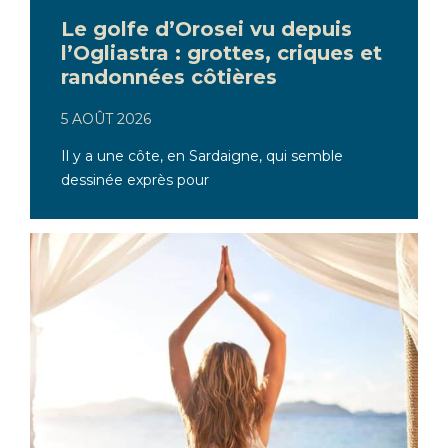
Le golfe d’Orosei vu depuis
l’Ogliastra : grottes, criques et
randonnées côtières
5 AOÛT 2026
Il y a une côte, en Sardaigne, qui semble
dessinée exprès pour