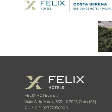
FELIX HOTELS s.r.l.
Viale Aldo Moro, 333 – 07026 Olbia (SS)
P.I. e C.F. 02772950909