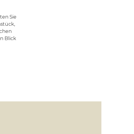
rten Sie
stück,
ichen
n Blick