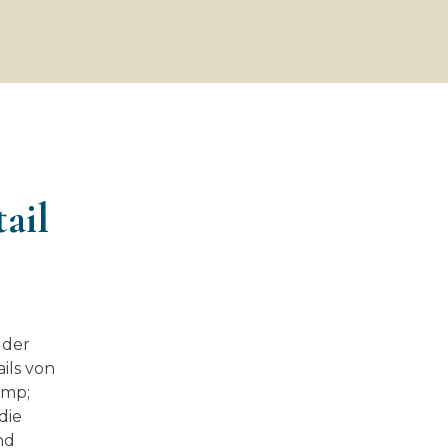
tail
 der
ils von
amp;
die
nd