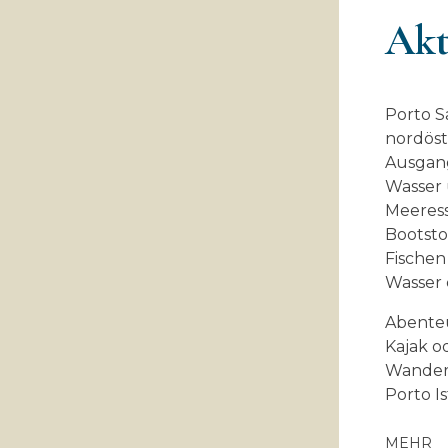
Akt
Porto S
nordöstl
Ausgang
Wasser 
Meeress
Bootsto
Fischen 
Wasser 
Abenteu
Kajak 
Wander
Porto I
MEHR