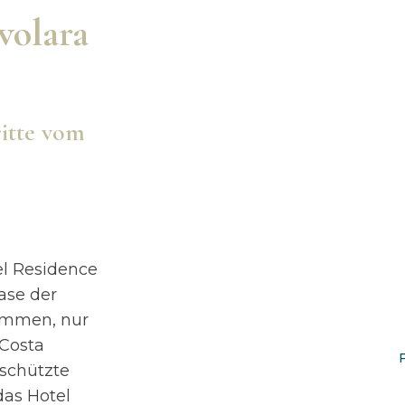
avolara
itte vom
el Residence
ase der
ommen, nur
Costa
eschützte
das Hotel