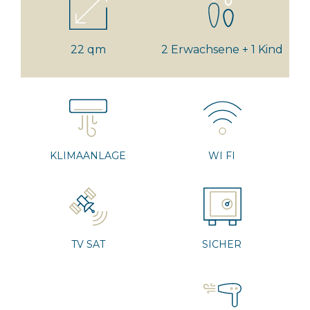
22 qm
2 Erwachsene + 1 Kind
KLIMAANLAGE
WI FI
TV SAT
SICHER