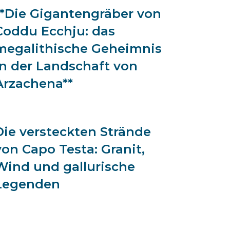
**Die Gigantengräber von
Coddu Ecchju: das
megalithische Geheimnis
in der Landschaft von
Arzachena**
Die versteckten Strände
von Capo Testa: Granit,
Wind und gallurische
Legenden