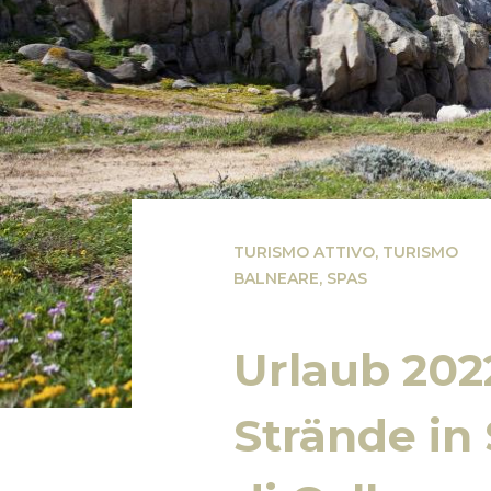
TURISMO ATTIVO
,
TURISMO
BALNEARE
,
SPAS
Urlaub 202
Strände in