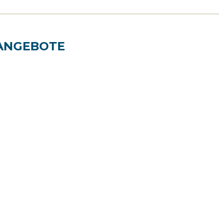
ANGEBOTE
Best Price
- Bis zu 30% Preisnachlass
- Das beste Angebot, um
immer ein gutes Geschäft zu
machen.