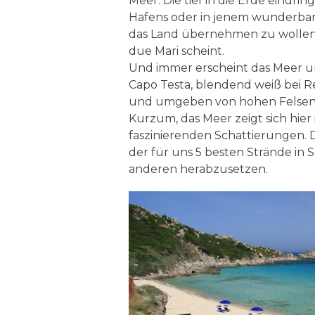
Meer. Die tief in die Erde eindri
Hafens oder in jenem wunderbaren
das Land übernehmen zu wollen s
due Mari scheint.
Und immer erscheint das Meer 
Capo Testa, blendend weiß bei R
und umgeben von hohen Felsen b
Kurzum, das Meer zeigt sich hier
faszinierenden Schattierungen.
der für uns 5 besten Strände in S
anderen herabzusetzen.