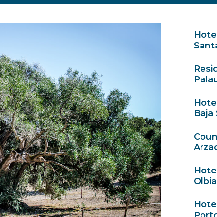
Hotel
Santa
Resi
Palau
Hote
Baja 
Count
Arzac
Hotel
Olbia
Hote
Porto