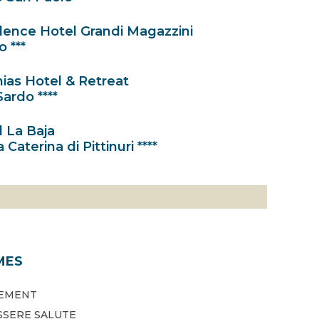
dence Hotel Grandi Magazzini
 ***
ias Hotel & Retreat
Sardo ****
 La Baja
 Caterina di Pittinuri ****
MES
EMENT
SSERE SALUTE