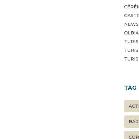
CÉRÉ
GAST
NEWS
OLBIA
TURIS
TURI
TURI
TAG
ACT
BAR
COR