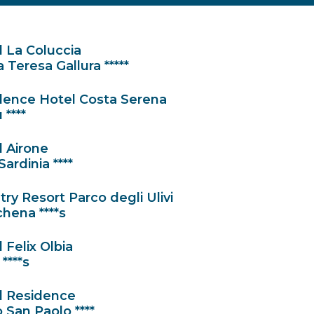
 La Coluccia
 Teresa Gallura *****
dence Hotel Costa Serena
 ****
l Airone
Sardinia ****
ry Resort Parco degli Ulivi
hena ****s
 Felix Olbia
 ****s
l Residence
 San Paolo ****