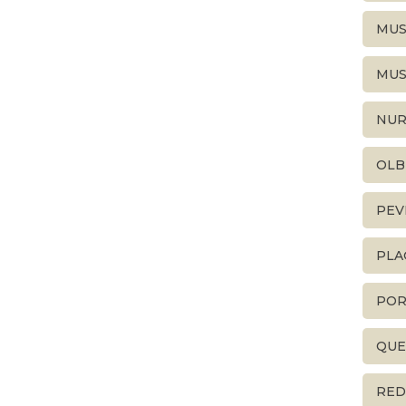
MUS
MUS
NUR
OLB
PEV
PLA
POR
QUE
RED