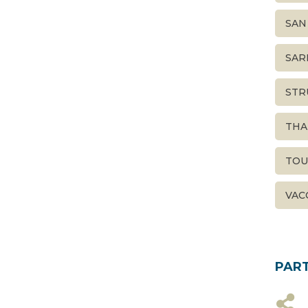
SAN
SAR
STR
THA
TOU
VAC
PAR