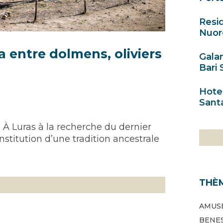
Resi
Nuoro
a entre dolmens, oliviers
Galan
Bari 
Hotel
Santa
. À Luras à la recherche du dernier
stitution d’une tradition ancestrale
THÈ
AMUS
BENE