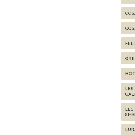
COS
COS
FEL
GRE
HOT
LES
GAL
LES
SME
LUR