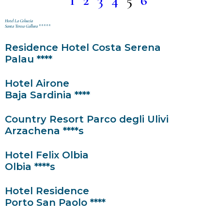
1
2
3
4
5
6
Hotel La Coluccia
Santa Teresa Gallura *****
Residence Hotel Costa Serena
Palau ****
Hotel Airone
Baja Sardinia ****
Country Resort Parco degli Ulivi
Arzachena ****s
Hotel Felix Olbia
Olbia ****s
Hotel Residence
Porto San Paolo ****