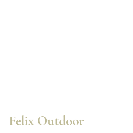
TASTING
Scoprire la Sardegna con gusto
Felix Outdoor