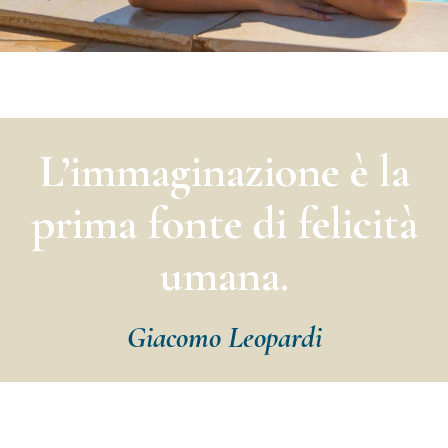
L’immaginazione è la
prima fonte di felicità
umana.
Giacomo Leopardi