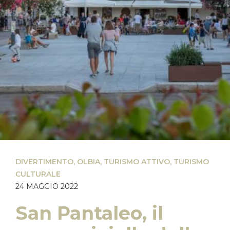
DIVERTIMENTO
,
OLBIA
,
TURISMO ATTIVO
,
TURISMO
CULTURALE
24 MAGGIO 2022
San Pantaleo, il