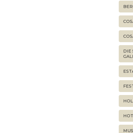
BER
COS
COS
DIE
GAL
EST
FES
HOL
HOT
MUS