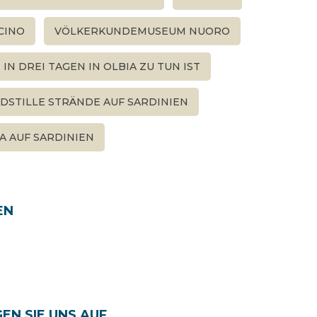
CINO
VÖLKERKUNDEMUSEUM NUORO
 IN DREI TAGEN IN OLBIA ZU TUN IST
DSTILLE STRÄNDE AUF SARDINIEN
A AUF SARDINIEN
EN
EN SIE UNS AUF