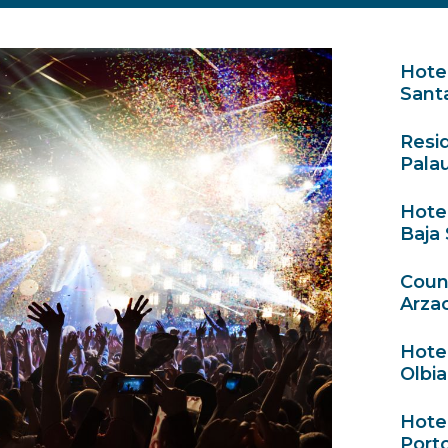
Hotel
Santa
Resi
Palau
Hote
Baja 
Count
Arzac
Hotel
Olbia
Hote
Porto