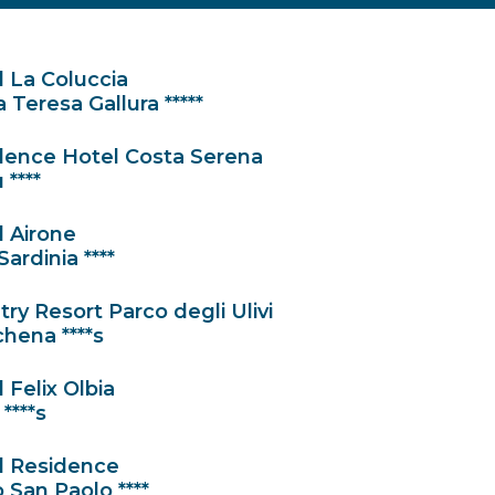
 La Coluccia
 Teresa Gallura *****
dence Hotel Costa Serena
 ****
l Airone
Sardinia ****
ry Resort Parco degli Ulivi
hena ****s
 Felix Olbia
 ****s
l Residence
 San Paolo ****