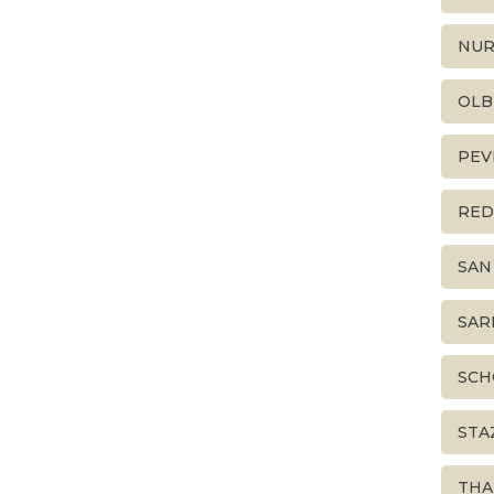
NUR
OLB
PEV
RED
SAN
SAR
SCH
STA
THA