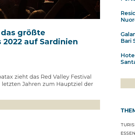
Resi
Nuoro
, das größte
Galan
 2022 auf Sardinien
Bari 
Hotel
Santa
atax zieht das Red Valley Festival
en letzten Jahren zum Hauptziel der
THE
TURIS
ESSE