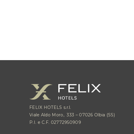
FELIX HOTELS s.r.l.
Viale Aldo Moro, 333 – 07026 Olbia (SS)
P.I. e C.F. 02772950909