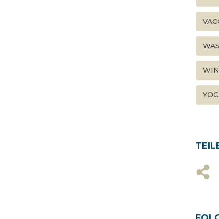
VAC
WAS
WIN
YOG
TEIL
FOLG