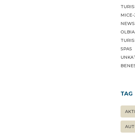
TURI
MICE
NEWS
OLBIA
TURI
SPAS
UNKA
BENE
TAG
AKT
AUT