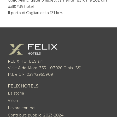
Golfo Aranci distano rispettivamente 183 km e 202 km
dall&#39;hotel.
Il porto di Cagliari dista 131 km.
FELIX HOTELS s.r.l.
Viale Aldo Moro, 333 – 07026 Olbia (SS)
P.I. e C.F. 02772950909
FELIX HOTELS
La storia
Valori
Lavora con noi
Contributi pubblici 2023-2024