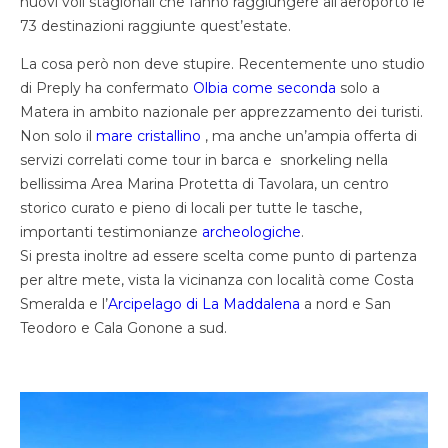
nuovi voli stagionali che fanno raggiungere all’aeroporto le
73 destinazioni raggiunte quest’estate.
La cosa però non deve stupire. Recentemente uno studio
di Preply ha confermato
Olbia come seconda
solo a
Matera in ambito nazionale per apprezzamento dei turisti.
Non solo il
mare cristallino
, ma anche un’ampia offerta di
servizi correlati come tour in barca e snorkeling nella
bellissima Area Marina Protetta di Tavolara, un centro
storico curato e pieno di locali per tutte le tasche,
importanti testimonianze
archeologiche
.
Si presta inoltre ad essere scelta come punto di partenza
per altre mete, vista la vicinanza con località come Costa
Smeralda e l’
Arcipelago di La Maddalena
a nord e San
Teodoro e Cala Gonone a sud.