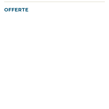
OFFERTE
Best Price
- Fino al 30% di sconto
- L’offerta dedicata a chi
vuole sempre fare un
affare.
Best safe