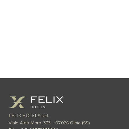
Il miglior prezzo e la
garanzia
dell’assicurazione
inclusa.
FELIX HOTELS s.r.l.
Viale Aldo Moro, 333 – 07026 Olbia (SS)