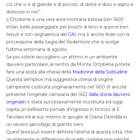
ciò che vi è di grande e di piccolo, di dolce e duro e aspro e
doloroso in noi”.
L’Ortobene è una vera area montana estesa ben 1600
ettari, belle passeggiate per boschi di lecci e querce ben
tenuti e con segnaletica del
CAI
, ma è anche fede con la
processione della Sagra del Redentore che si svolge
l’ultima settimana di agosto.
Se poi volete raccogliervi un attimo in un ambiente
davvero particolare, al rientro da Monte Ortobene potete
fare una sosta alla chiesa della
Madonne della Solitudine
.
Questa semplice ma suggestiva chiesa di origine
campestre costruita originariamente nel ‘600 (è ancora
presente l’originale campana del 1622
dalla storia davvero
originale
) è stata successivamente ricostruita ed oggi
ospita un bellissimo portale d’ingresso in bronzo di E.
Tavolara ed al suo interno le spoglie di Grazia Deledda in
un severo sarcofago di granito nero.
Quest’area può essere definita l’anima di questa città, che
giustamente la differenzia da quelle costiere non perché