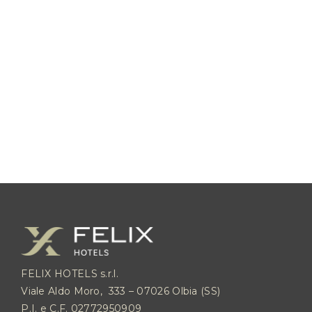
Der günstigste Preis
und eine
einzigartige
Versicherungsgarantie
inklusive.
FELIX HOTELS s.r.l.
Viale Aldo Moro, 333 – 07026 Olbia (SS)
P.I. e C.F. 02772950909