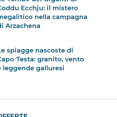
Coddu Ecchju: il mistero
megalitico nella campagna
di Arzachena
Le spiagge nascoste di
Capo Testa: granito, vento
e leggende galluresi
OFFERTE