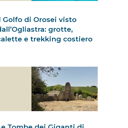
Il Golfo di Orosei visto
dall’Ogliastra: grotte,
calette e trekking costiero
Le Tombe dei Giganti di