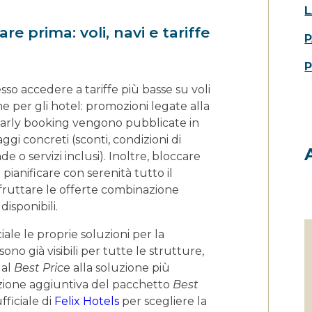
L
e prima: voli, navi e tariffe
P
sso accedere a tariffe più basse su voli
he per gli hotel: promozioni legate alla
e early booking vengono pubblicate in
ggi concreti (sconti, condizioni di
 o servizi inclusi). Inoltre, bloccare
pianificare con serenità tutto il
 sfruttare le offerte combinazione
isponibili.
ciale le proprie soluzioni per la
ono già visibili per tutte le strutture,
dal
Best Price
alla soluzione più
ezione aggiuntiva del pacchetto
Best
fficiale di
Felix Hotels
per scegliere la