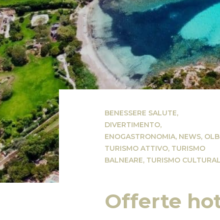
BENESSERE SALUTE
,
DIVERTIMENTO
,
ENOGASTRONOMIA
,
NEWS
,
OLB
TURISMO ATTIVO
,
TURISMO
BALNEARE
,
TURISMO CULTURA
Offerte hot